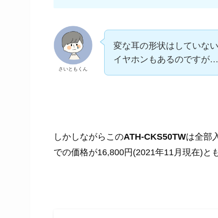
変な耳の形状はしていな
イヤホンもあるのですが
さいともくん
しかしながらこの
ATH-CKS50TW
は全部入
での価格が16,800円(2021年11月