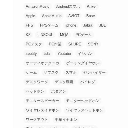
AmazonMusic
Androidスマホ
Anker
Apple
AppleMusic
AVIOT
Bose
FPS
FPSゲーム
iphone
Jabra
JBL
KZ
LINSOUL
MQA
PCゲーム
PCデスク
PC作業
SHURE
SONY
spotify
tidal
Youtube
イヤホン
オーディオテクニカ
ゲーミングイヤホン
ゲーム
サブスク
スマホ
ゼンハイザー
デスクワーク
デスク環境
ハイレゾ
ヘッドホン
ポタアン
モニタースピーカー
モニターヘッドホン
ワイヤレスイヤホン
ワイヤレスヘッドホン
ワークアウト
中華イヤホン