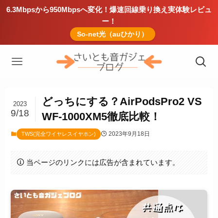
6.3Mbpsから950Mbpsへ変化！爆速回線乗り換え実体験レビュ
ー！
So-net光（auひかり）
どっちにする？AirPodsPro2 VS
2023
9/18
WF-1000XM5徹底比較！
2023年9月18日
TWS(完全ワイヤレスイヤホン)
当ページのリンクには広告が含まれています。