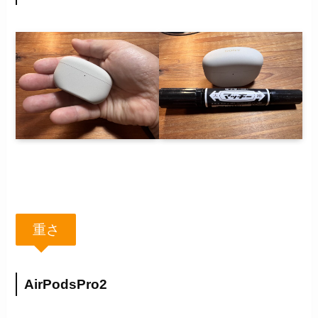
重さ
AirPodsPro2