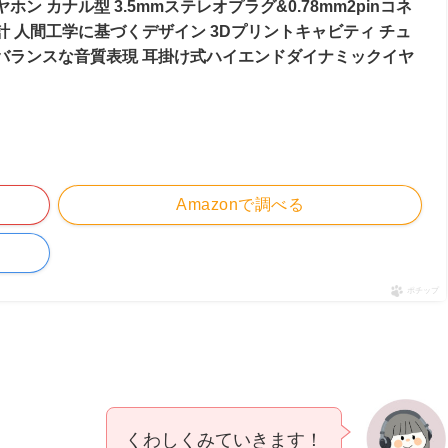
ン カナル型 3.5mmステレオプラグ&0.78mm2pinコネ
計 人間工学に基づくデザイン 3Dプリントキャビティ チュ
バランスな音質表現 耳掛け式ハイエンドダイナミックイヤ
Amazonで調べる
ポチップ
くわしくみていきます！