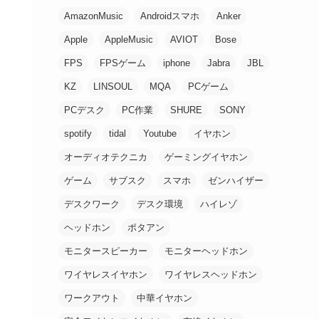
AmazonMusic
Androidスマホ
Anker
Apple
AppleMusic
AVIOT
Bose
FPS
FPSゲーム
iphone
Jabra
JBL
KZ
LINSOUL
MQA
PCゲーム
PCデスク
PC作業
SHURE
SONY
spotify
tidal
Youtube
イヤホン
オーディオテクニカ
ゲーミングイヤホン
ゲーム
サブスク
スマホ
ゼンハイザー
デスクワーク
デスク環境
ハイレゾ
ヘッドホン
ポタアン
モニタースピーカー
モニターヘッドホン
ワイヤレスイヤホン
ワイヤレスヘッドホン
ワークアウト
中華イヤホン