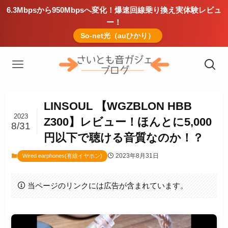
6.3Mbpsから950Mbpsへ変化！爆速回線乗り換え実体験レビュ
ー！
So-net光（auひかり）
LINSOUL 【WGZBLON HBB
2023
Z300】レビュー！ほんとに5,000
8/31
円以下で聴ける音質なのか！？
2023年8月31日
Wired earphones(有線イヤホン)
当ページのリンクには広告が含まれています。