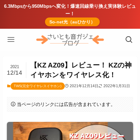
6.3Mbpsから950Mbpsへ変化！爆速回線乗り換え実体験レビュ
ー！
So-net光（auひかり）
【KZ AZ09】レビュー！ KZの神
2021
12/14
イヤホンをワイヤレス化！
2021年12月14日
2022年1月31日
TWS(完全ワイヤレスイヤホン)
当ページのリンクには広告が含まれています。