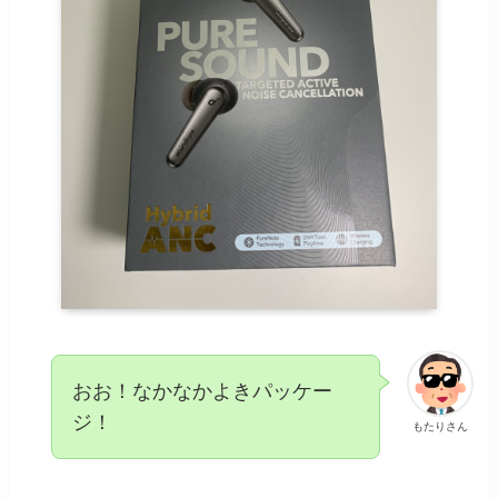
IPX0からIPX6までは、何ら
かの内部浸水が発生する可能
性があるが必ず浸水するとい
う訳でもなく
おお！なかなかよきパッケー
ジ！
もたりさん