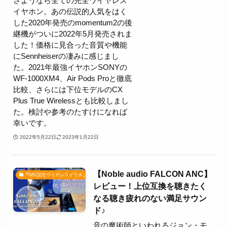
さようなら全ての完全ワイヤレス
イヤホン。あの伝説的人気をはく
した2020年発売のmomentum2の後
継機がついに2022年5月発売されま
した！価格に見合った音質や機能
にSennheiserの凄みに感じまし
た。2021年最強イヤホンSONYの
WF-1000XM4、Air Pods Proと徹底
比較、さらには下位モデルのCX
Plus True Wirelessとも比較しまし
た。検討や参考のたすけになれば
幸いです。
2022年5月22日
2023年1月22日
【Noble audio FALCON ANC】
TWS(完全ワイヤレスイヤホン)
レビュー！上位互換を聴きたく
なる聴き疲れのない満足サウン
ド♪
音の魔術師といわれるジョン・モ