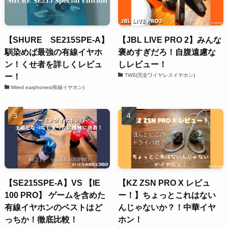
【SHURE SE215SPE-A】
【JBL LIVE PRO 2】みんな
馴染めば最強の有線イヤホ
褒めすぎだろ！自腹遠慮な
ン！くせ者を詳しくレビュ
しレビュー！
ー！
TWS(完全ワイヤレスイヤホン)
Wired earphones(有線イヤホン)
【SE215SPE-A】VS 【IE
【KZ ZSN PRO X レビュ
100 PRO】 ゲームを含めた
ー！】ちょっとこれはない
有線イヤホンのベストはど
んじゃないか？！中華イヤ
っちか！徹底比較！
ホン！